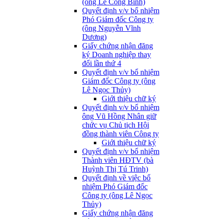
(ông Lê Công Bình)
Quyết định v/v bổ nhiệm
Phó Giám đốc Công ty
(ông Nguyễn Vĩnh
Dương)
Giấy chứng nhận đăng
ký Doanh nghiệp thay
đổi lần thứ 4
Quyết định v/v bổ nhiệm
Giám đốc Công ty (ông
Lê Ngọc Thủy)
Giới thiệu chữ ký
Quyết định v/v bổ nhiệm
ông Vũ Hồng Nhân giữ
chức vụ Chủ tịch Hội
đồng thành viên Công ty
Giới thiệu chữ ký
Quyết định v/v bổ nhiệm
Thành viên HĐTV (bà
Huỳnh Thị Tú Trinh)
Quyết định về việc bổ
nhiệm Phó Giám đốc
Công ty (ông Lê Ngọc
Thủy)
Giấy chứng nhận đăng