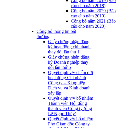
Công bố năm 2019 (Báo
cáo cho năm 2018)
Công bố năm 2020 (Báo
cáo cho năm 2019)
Công bố năm 2021 (Báo
cáo cho năm 2020)
Công bố thông tin bất
thường
Giấy chứng nhận đăng
ký hoạt động chi nhánh
thay đổi lần thứ 1
Giấy chứng nhận đăng
ký Doanh nghiệp thay
đổi lần thứ 5
Quyết định v/v chấm dứt
hoạt động Chi nhánh
Công ty – Xí nghiệp
Dịch vụ và Kinh doanh
xây lắp
Quyết định v/v bổ nhiệm
Thành viên Hội đồng
thành viên Công ty (ông
Lê Ngọc Thủy)
Quyết định v/v bổ nhiệm
Phó Giám đốc Công ty