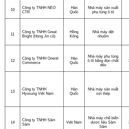
Công ty TNHH NEO
Hàn
Nhà máy sản xuất
10
CTR
Quốc
phụ tùng ô tô
Công ty TNHH Great
Hồng
Nhà máy dệt
11
Bright (Hong Jin cũ)
Kông
nhuộm
Nhà máy phụ tùng
Công ty TNHH Orientl
Hàn
12
ô tô bằng đùn chất
Commerce
Quốc
dẻo
Công ty TNHH
Hàn
Nhà máy sản xuất
13
Hyosung Việt Nam
Quốc
sợi thép
Nhà máy chế biến
Công ty TNHH Sâm
14
Việt Nam
dược liệu Sâm
Sâm
Sâm