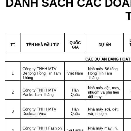
DANH SÁCH CÁC DOA
QUỐC
TT
TÊN NHÀ ĐẦU TƯ
DỰ ÁN
GIA
CÁC DỰ ÁN ĐANG HOẠT
Công ty TNHH MTV
Nhà máy Bê tông
1
Bê tông Hồng Tín Tam
Việt Nam
Hồng Tín Tam
Thăng
Thăng
Nhà máy dệt, may,
Công ty TNHH MTV
Hàn
2
nhuộm và phụ liệu
Panko Tam Thăng
Quốc
dệt may
Công ty TNHH MTV
Hàn
Nhà máy sợi, dệt,
3
Ducksan Vina
Quốc
vải, nhuộm
Công ty TNHH Fashion
Nhà máy may, in,
4
Sri Lanka