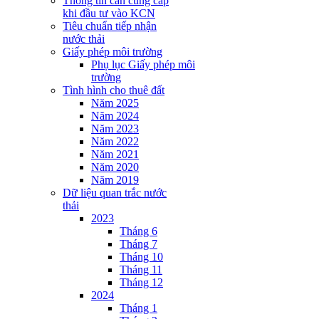
Thông tin cần cung cấp
khi đầu tư vào KCN
Tiêu chuẩn tiếp nhận
nước thải
Giấy phép môi trường
Phụ lục Giấy phép môi
trường
Tình hình cho thuê đất
Năm 2025
Năm 2024
Năm 2023
Năm 2022
Năm 2021
Năm 2020
Năm 2019
Dữ liệu quan trắc nước
thải
2023
Tháng 6
Tháng 7
Tháng 10
Tháng 11
Tháng 12
2024
Tháng 1