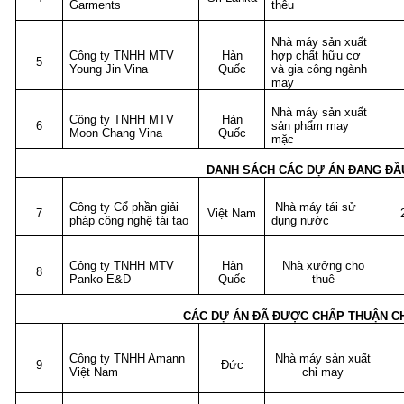
Garments
thêu
Nhà máy sản xuất
Công ty TNHH MTV
Hàn
hợp chất hữu cơ
5
Young Jin Vina
Quốc
và gia công ngành
may
Nhà máy sản xuất
Công ty TNHH MTV
Hàn
6
sản phẩm may
Moon Chang Vina
Quốc
mặc
DANH SÁCH CÁC DỰ ÁN ĐANG ĐẦ
Công ty Cổ phần giải
Nhà máy tái sử
7
Việt Nam
pháp công nghệ tái tạo
dụng nước
Công ty TNHH MTV
Hàn
Nhà xưởng cho
8
Panko E&D
Quốc
thuê
CÁC DỰ ÁN ĐÃ ĐƯỢC CHẤP THUẬN C
Công ty TNHH Amann
Nhà máy sản xuất
9
Đức
Việt Nam
chỉ may