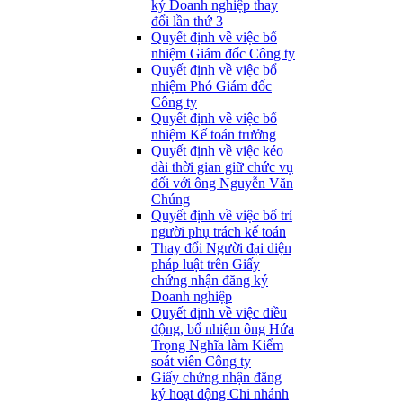
ký Doanh nghiệp thay
đổi lần thứ 3
Quyết định về việc bổ
nhiệm Giám đốc Công ty
Quyết định về việc bổ
nhiệm Phó Giám đốc
Công ty
Quyết định về việc bổ
nhiệm Kế toán trưởng
Quyết định về việc kéo
dài thời gian giữ chức vụ
đối với ông Nguyễn Văn
Chúng
Quyết định về việc bố trí
người phụ trách kế toán
Thay đổi Người đại diện
pháp luật trên Giấy
chứng nhận đăng ký
Doanh nghiệp
Quyết định về việc điều
động, bổ nhiệm ông Hứa
Trọng Nghĩa làm Kiểm
soát viên Công ty
Giấy chứng nhận đăng
ký hoạt động Chi nhánh