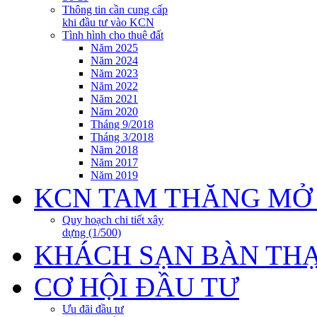
Thông tin cần cung cấp
khi đầu tư vào KCN
Tình hình cho thuê đất
Năm 2025
Năm 2024
Năm 2023
Năm 2022
Năm 2021
Năm 2020
Tháng 9/2018
Tháng 3/2018
Năm 2018
Năm 2017
Năm 2019
KCN TAM THĂNG MỞ
Quy hoạch chi tiết xây
dựng (1/500)
KHÁCH SẠN BÀN TH
CƠ HỘI ĐẦU TƯ
Ưu đãi đầu tư