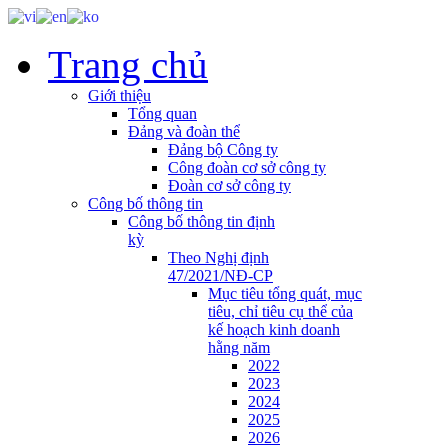
Trang chủ
Giới thiệu
Tổng quan
Đảng và đoàn thể
Đảng bộ Công ty
Công đoàn cơ sở công ty
Đoàn cơ sở công ty
Công bố thông tin
Công bố thông tin định
kỳ
Theo Nghị định
47/2021/NĐ-CP
Mục tiêu tổng quát, mục
tiêu, chỉ tiêu cụ thể của
kế hoạch kinh doanh
hằng năm
2022
2023
2024
2025
2026