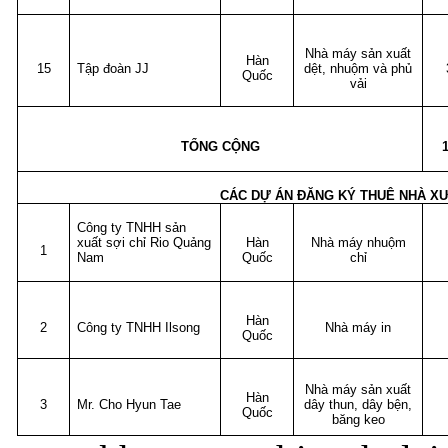
Nhà máy sản xuất
Hàn
15
Tập đoàn JJ
dệt, nhuộm và phủ
Quốc
vải
TỔNG CỘNG
CÁC DỰ ÁN ĐĂNG KÝ THUÊ NHÀ X
Công ty TNHH sản
xuất sợi chỉ Rio Quảng
Hàn
Nhà máy nhuộm
1
Nam
Quốc
chỉ
Hàn
2
Công ty TNHH Ilsong
Nhà máy in
Quốc
Nhà máy sản xuất
Hàn
3
Mr. Cho Hyun Tae
dây thun, dây bện,
Quốc
băng keo