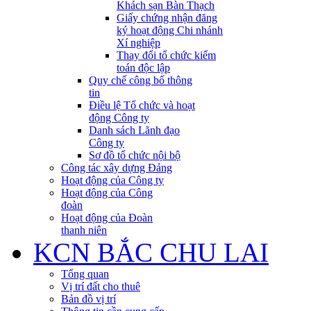
Khách sạn Bàn Thạch
Giấy chứng nhận đăng
ký hoạt động Chi nhánh
Xí nghiệp
Thay đổi tổ chức kiểm
toán độc lập
Quy chế công bố thông
tin
Điều lệ Tổ chức và hoạt
động Công ty
Danh sách Lãnh đạo
Công ty
Sơ đồ tổ chức nội bộ
Công tác xây dựng Đảng
Hoạt động của Công ty
Hoạt động của Công
đoàn
Hoạt động của Đoàn
thanh niên
KCN BẮC CHU LAI
Tổng quan
Vị trí đất cho thuê
Bản đồ vị trí