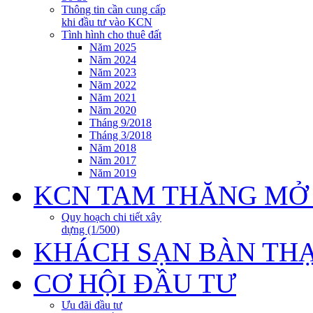
Thông tin cần cung cấp
khi đầu tư vào KCN
Tình hình cho thuê đất
Năm 2025
Năm 2024
Năm 2023
Năm 2022
Năm 2021
Năm 2020
Tháng 9/2018
Tháng 3/2018
Năm 2018
Năm 2017
Năm 2019
KCN TAM THĂNG MỞ
Quy hoạch chi tiết xây
dựng (1/500)
KHÁCH SẠN BÀN TH
CƠ HỘI ĐẦU TƯ
Ưu đãi đầu tư