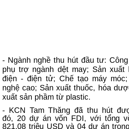
- Ngành nghề thu hút đầu tư: Công
phụ trợ ngành dệt may; Sản xuất li
điện - điện tử; Chế tạo máy móc
nghệ cao;
Sản xuất thuốc, hóa dượ
xuất sản phầm từ plastic.
- KCN Tam Thăng đã thu hút đ
đó
,
20 dự án vốn FDI, với tổng v
821,08
triệu USD
và
04 dự án tron