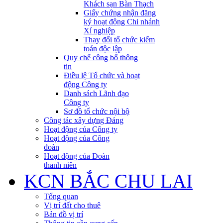
Khách sạn Bàn Thạch
Giấy chứng nhận đăng
ký hoạt động Chi nhánh
Xí nghiệp
Thay đổi tổ chức kiểm
toán độc lập
Quy chế công bố thông
tin
Điều lệ Tổ chức và hoạt
động Công ty
Danh sách Lãnh đạo
Công ty
Sơ đồ tổ chức nội bộ
Công tác xây dựng Đảng
Hoạt động của Công ty
Hoạt động của Công
đoàn
Hoạt động của Đoàn
thanh niên
KCN BẮC CHU LAI
Tổng quan
Vị trí đất cho thuê
Bản đồ vị trí