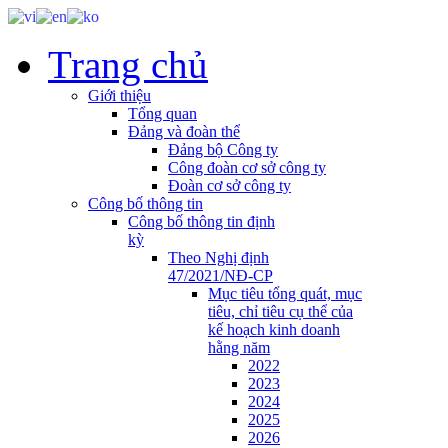
Trang chủ
Giới thiệu
Tổng quan
Đảng và đoàn thể
Đảng bộ Công ty
Công đoàn cơ sở công ty
Đoàn cơ sở công ty
Công bố thông tin
Công bố thông tin định
kỳ
Theo Nghị định
47/2021/NĐ-CP
Mục tiêu tổng quát, mục
tiêu, chỉ tiêu cụ thể của
kế hoạch kinh doanh
hằng năm
2022
2023
2024
2025
2026