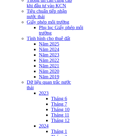
Thông tin cần cung cấp
khi đầu tư vào KCN
Tiêu chuẩn tiếp nhận
nước thải
Giấy phép môi trường
Phụ lục Giấy phép môi
trường
Tình hình cho thuê đất
Năm 2025
Năm 2024
Năm 2023
Năm 2022
Năm 2021
Năm 2020
Năm 2019
Dữ liệu quan trắc nước
thải
2023
Tháng 6
Tháng 7
Tháng 10
Tháng 11
Tháng 12
2024
Tháng 1