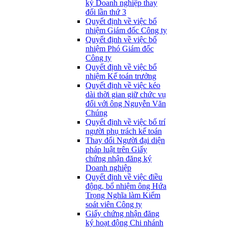
ký Doanh nghiệp thay
đổi lần thứ 3
Quyết định về việc bổ
nhiệm Giám đốc Công ty
Quyết định về việc bổ
nhiệm Phó Giám đốc
Công ty
Quyết định về việc bổ
nhiệm Kế toán trưởng
Quyết định về việc kéo
dài thời gian giữ chức vụ
đối với ông Nguyễn Văn
Chúng
Quyết định về việc bố trí
người phụ trách kế toán
Thay đổi Người đại diện
pháp luật trên Giấy
chứng nhận đăng ký
Doanh nghiệp
Quyết định về việc điều
động, bổ nhiệm ông Hứa
Trọng Nghĩa làm Kiểm
soát viên Công ty
Giấy chứng nhận đăng
ký hoạt động Chi nhánh