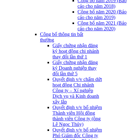
Công bố năm 2019 (Báo
cáo cho năm 2018)
Công bố năm 2020 (Báo
cáo cho năm 2019)
Công bố năm 2021 (Báo
cáo cho năm 2020)
Công bố thông tin bất
thường
Giấy chứng nhận đăng
ký hoạt động chi nhánh
thay đổi lần thứ 1
Giấy chứng nhận đăng
ký Doanh nghiệp thay
đổi lần thứ 5
Quyết định v/v chấm dứt
hoạt động Chi nhánh
Công ty – Xí nghiệp
Dịch vụ và Kinh doanh
xây lắp
Quyết định v/v bổ nhiệm
Thành viên Hội đồng
thành viên Công ty (ông
Lê Ngọc Thủy)
Quyết định v/v bổ nhiệm
Phó Giám đốc Công ty