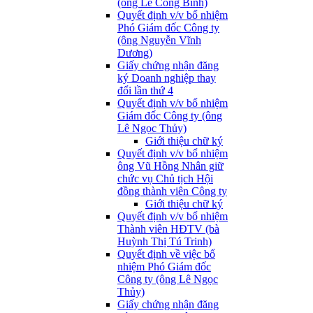
(ông Lê Công Bình)
Quyết định v/v bổ nhiệm
Phó Giám đốc Công ty
(ông Nguyễn Vĩnh
Dương)
Giấy chứng nhận đăng
ký Doanh nghiệp thay
đổi lần thứ 4
Quyết định v/v bổ nhiệm
Giám đốc Công ty (ông
Lê Ngọc Thủy)
Giới thiệu chữ ký
Quyết định v/v bổ nhiệm
ông Vũ Hồng Nhân giữ
chức vụ Chủ tịch Hội
đồng thành viên Công ty
Giới thiệu chữ ký
Quyết định v/v bổ nhiệm
Thành viên HĐTV (bà
Huỳnh Thị Tú Trinh)
Quyết định về việc bổ
nhiệm Phó Giám đốc
Công ty (ông Lê Ngọc
Thủy)
Giấy chứng nhận đăng