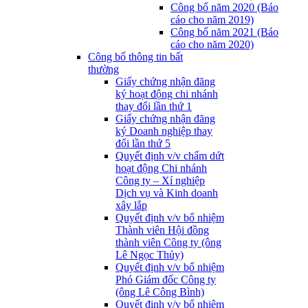
Công bố năm 2020 (Báo
cáo cho năm 2019)
Công bố năm 2021 (Báo
cáo cho năm 2020)
Công bố thông tin bất
thường
Giấy chứng nhận đăng
ký hoạt động chi nhánh
thay đổi lần thứ 1
Giấy chứng nhận đăng
ký Doanh nghiệp thay
đổi lần thứ 5
Quyết định v/v chấm dứt
hoạt động Chi nhánh
Công ty – Xí nghiệp
Dịch vụ và Kinh doanh
xây lắp
Quyết định v/v bổ nhiệm
Thành viên Hội đồng
thành viên Công ty (ông
Lê Ngọc Thủy)
Quyết định v/v bổ nhiệm
Phó Giám đốc Công ty
(ông Lê Công Bình)
Quyết định v/v bổ nhiệm