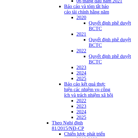
06 tháng đầu năm 2021
Báo cáo và tóm tắt báo
cáo tài chính hằng năm
2020
Quyết định phê duyệt
BCTC
2021
Quyết định phê duyệt
BCTC
2022
Quyết định phê duyệt
BCTC
2023
2024
2025
Báo cáo kết quả thực
hiện các nhiệm vụ công
ích và trách nhiệm xã hội
2022
2023
2024
2025
Theo Nghị định
81/2015/NĐ-CP
Chiến lược phát triển