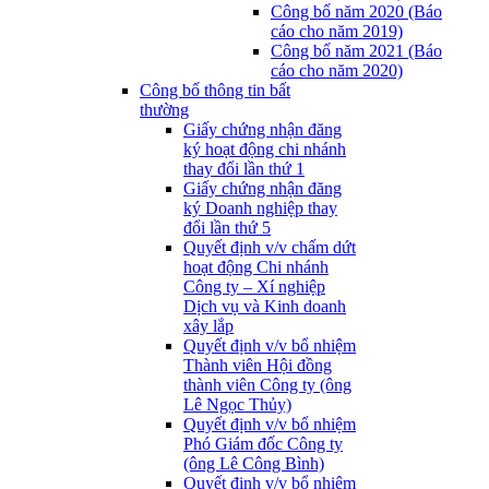
Công bố năm 2020 (Báo
cáo cho năm 2019)
Công bố năm 2021 (Báo
cáo cho năm 2020)
Công bố thông tin bất
thường
Giấy chứng nhận đăng
ký hoạt động chi nhánh
thay đổi lần thứ 1
Giấy chứng nhận đăng
ký Doanh nghiệp thay
đổi lần thứ 5
Quyết định v/v chấm dứt
hoạt động Chi nhánh
Công ty – Xí nghiệp
Dịch vụ và Kinh doanh
xây lắp
Quyết định v/v bổ nhiệm
Thành viên Hội đồng
thành viên Công ty (ông
Lê Ngọc Thủy)
Quyết định v/v bổ nhiệm
Phó Giám đốc Công ty
(ông Lê Công Bình)
Quyết định v/v bổ nhiệm