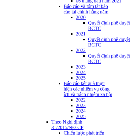
06 tháng đầu năm 2021
Báo cáo và tóm tắt báo
cáo tài chính hằng năm
2020
Quyết định phê duyệt
BCTC
2021
Quyết định phê duyệt
BCTC
2022
Quyết định phê duyệt
BCTC
2023
2024
2025
Báo cáo kết quả thực
hiện các nhiệm vụ công
ích và trách nhiệm xã hội
2022
2023
2024
2025
Theo Nghị định
81/2015/NĐ-CP
Chiến lược phát triển