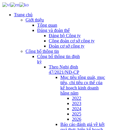
Trang chủ
Giới thiệu
Tổng quan
Đảng và đoàn thể
Đảng bộ Công ty
Công đoàn cơ sở công ty
Đoàn cơ sở công ty
Công bố thông tin
Công bố thông tin định
kỳ
Theo Nghị định
47/2021/NĐ-CP
Mục tiêu tổng quát, mục
tiêu, chỉ tiêu cụ thể của
kế hoạch kinh doanh
hằng năm
2022
2023
2024
2025
2026
Báo cáo đánh giá về kết
quả thực hiện kế hoạch